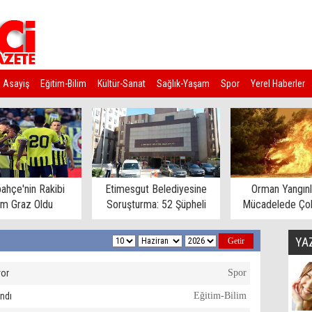
Asayiş
Eğitim-Bilim
Kültür-Sanat
Sağlık-Yaşam
Spor
Yerel Haberler
ahçe'nin Rakibi
Etimesgut Belediyesine
Orman Yangınl
rm Graz Oldu
Soruşturma: 52 Şüpheli
Mücadelede Çok
Gözaltına Alındı
Ev Tahliye E
YA
yor
Spor
andı
Eğitim-Bilim