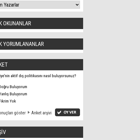
K OKUNANLAR
K YORUMLANANLAR
KET
iye'nin aktif dış politikasını nasıl buluyorsunuz?
Doğru Buluyorum
Yanlış Buluyorum
Fikrim Yok
nuçları göster
Anket arşivi
ŞİV