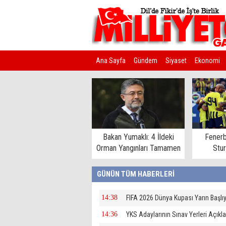
Ana Sayfa
Gündem
Siyaset
Ekonomi
Kim Kimdir?
Bakan Yumaklı: 4 İldeki
Fenerb
Orman Yangınları Tamamen
Stu
Kontrol Altında
GÜNÜN TÜM HABERLERİ
14:38
FIFA 2026 Dünya Kupası Yarın Başlı
14:36
YKS Adaylarının Sınav Yerleri Açıkl