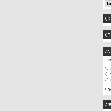
ÇO
ÇO
AN
Türk
So
AR