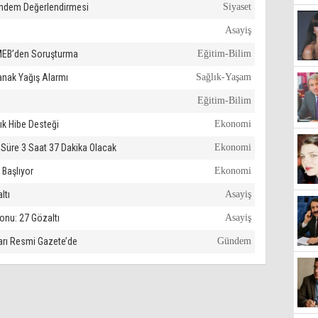
ündem Değerlendirmesi
Siyaset
Asayiş
 MEB’den Soruşturma
Eğitim-Bilim
anak Yağış Alarmı
Sağlık-Yaşam
Eğitim-Bilim
lık Hibe Desteği
Ekonomi
 Süre 3 Saat 37 Dakika Olacak
Ekonomi
 Başlıyor
Ekonomi
ltı
Asayiş
yonu: 27 Gözaltı
Asayiş
arı Resmi Gazete’de
Gündem