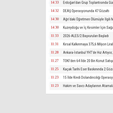
14:33
Erdoğan’dan Grup Toplantısında G
14:32
DEAŞ Operasyonunda 47 Gözaltı
14:30
Ağrı’daki Öğretmen Ölümüyle İlgili
14:30
Kuzeydoğu ve İç Kesimler İçin Sağ
11:33
2026-ALES/2 Başvuruları Başladı
11:31
Kırsal Kalkınmaya 375,6 Milyon Lira
11:28
Ankara-İstanbul YHT’de Hız Artıyor,
11:27
TOKİ’den 64 İlde 20 Bin Konut Satışı
11:25
Kaçak Tarihi Eser Baskınında 2 Göza
11:23
15 İlde Kredi Dolandırıcılığı Operas
11:23
Hakim ve Savcı Adaylarının Atamal