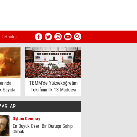
Teknoloji
arında
TBMM'de Yükseköğretim
 Sayıda
Teklifinin İlk 13 Maddesi
dildi
Kabul Edildi
ZARLAR
Oylum Demiray
En Büyük Eser: Bir Duruşa Sahip
Olmak