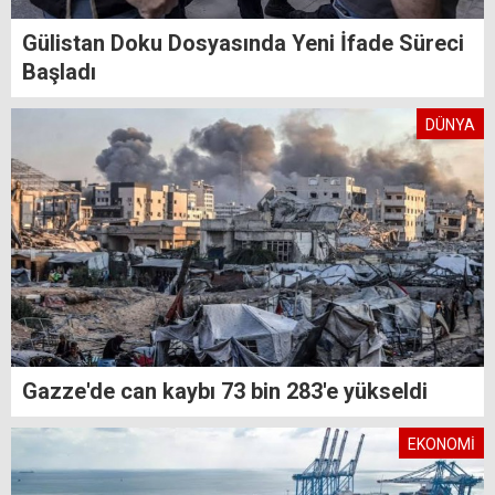
Gülistan Doku Dosyasında Yeni İfade Süreci
Başladı
DÜNYA
Gazze'de can kaybı 73 bin 283'e yükseldi
EKONOMİ