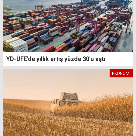
YD-ÜFE'de yıllık artış yüzde 30'u aştı
EKONOMİ