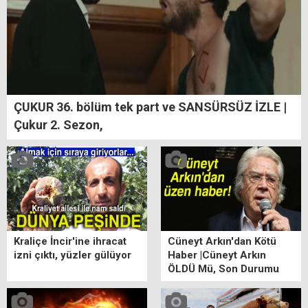
ÇUKUR 36. bölüm tek part ve SANSÜRSÜZ İZLE |
Çukur 2. Sezon,
Kraliçe İncir'ine ihracat
Cüneyt Arkın'dan Kötü
izni çıktı, yüzler gülüyor
Haber |Cüneyt Arkın
ÖLDÜ Mü, Son Durumu
ne? Cüneyt Arkın Kimdir?