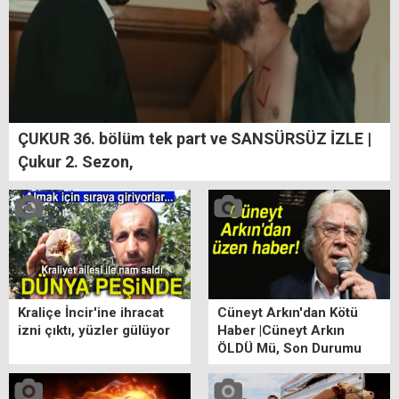
ÇUKUR 36. bölüm tek part ve SANSÜRSÜZ İZLE |
Çukur 2. Sezon,
Kraliçe İncir'ine ihracat
Cüneyt Arkın'dan Kötü
izni çıktı, yüzler gülüyor
Haber |Cüneyt Arkın
ÖLDÜ Mü, Son Durumu
ne? Cüneyt Arkın Kimdir?