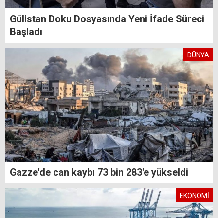
Gülistan Doku Dosyasında Yeni İfade Süreci
Başladı
DÜNYA
Gazze'de can kaybı 73 bin 283'e yükseldi
EKONOMİ