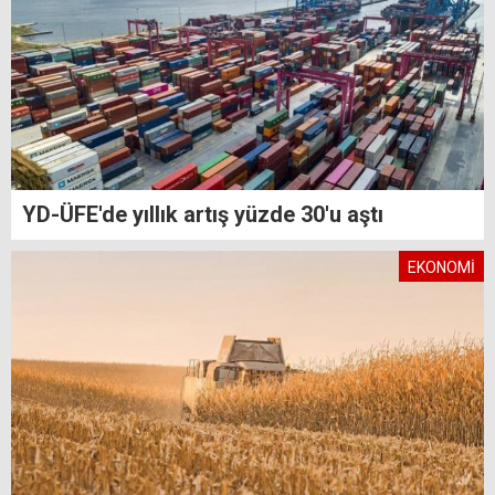
YD-ÜFE'de yıllık artış yüzde 30'u aştı
EKONOMİ