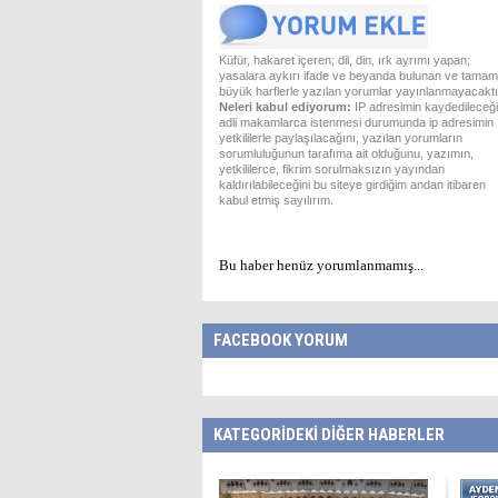
Küfür, hakaret içeren; dil, din, ırk ayrımı yapan;
yasalara aykırı ifade ve beyanda bulunan ve tamam
büyük harflerle yazılan yorumlar yayınlanmayacaktı
Neleri kabul ediyorum:
IP adresimin kaydedileceği
adli makamlarca istenmesi durumunda ip adresimin
yetkililerle paylaşılacağını, yazılan yorumların
sorumluluğunun tarafıma ait olduğunu, yazımın,
yetkililerce, fikrim sorulmaksızın yayından
kaldırılabileceğini bu siteye girdiğim andan itibaren
kabul etmiş sayılırım.
Bu haber henüz yorumlanmamış...
FACEBOOK YORUM
KATEGORİDEKİ DİĞER HABERLER