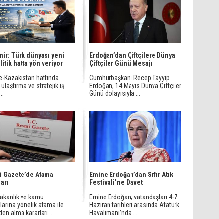
ir: Türk dünyası yeni
Erdoğan’dan Çiftçilere Dünya
litik hatta yön veriyor
Çiftçiler Günü Mesajı
ye-Kazakistan hattında
Cumhurbaşkanı Recep Tayyip
, ulaştırma ve stratejik iş
Erdoğan, 14 Mayıs Dünya Çiftçiler
...
Günü dolayısıyla ...
i Gazete’de Atama
Emine Erdoğan’dan Sıfır Atık
ları
Festivali’ne Davet
bakanlık ve kamu
Emine Erdoğan, vatandaşları 4-7
arına yönelik atama ile
Haziran tarihleri arasında Atatürk
en alma kararları ...
Havalimanı’nda ...