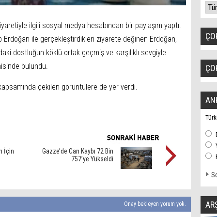
aretiyle ilgili sosyal medya hesabından bir paylaşım yaptı.
ÇO
rdoğan ile gerçekleştirdikleri ziyarete değinen Erdoğan,
daki dostluğun köklü ortak geçmiş ve karşılıklı sevgiyle
sinde bulundu.
ÇO
 kapsamında çekilen görüntülere de yer verdi.
AN
Türk
ı İçin
Gazze’de Can Kaybı 72 Bin
757’ye Yükseldi
So
AR
Onay bekleyen yorum yok.