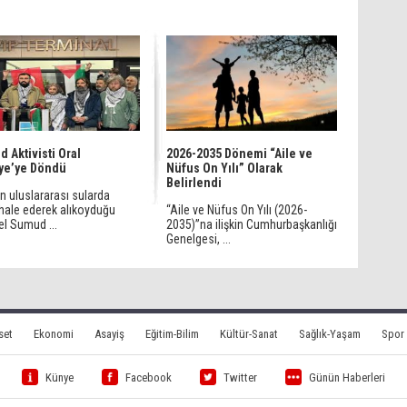
 Aktivisti Oral
2026-2035 Dönemi “Aile ve
ye’ye Döndü
Nüfus On Yılı” Olarak
Belirlendi
’in uluslararası sularda
ale ederek alıkoyduğu
“Aile ve Nüfus On Yılı (2026-
el Sumud ...
2035)”na ilişkin Cumhurbaşkanlığı
Genelgesi, ...
set
Ekonomi
Asayiş
Eğitim-Bilim
Kültür-Sanat
Sağlık-Yaşam
Spor
Künye
Facebook
Twitter
Günün Haberleri