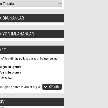
K OKUNANLAR
K YORUMLANANLAR
KET
iye'nin aktif dış politikasını nasıl buluyorsunuz?
Doğru Buluyorum
Yanlış Buluyorum
Fikrim Yok
nuçları göster
Anket arşivi
ŞİV