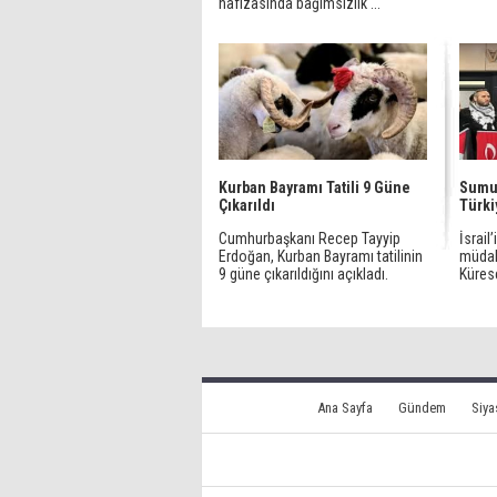
hafızasında bağımsızlık ...
Kurban Bayramı Tatili 9 Güne
Sumud
Çıkarıldı
Türki
Cumhurbaşkanı Recep Tayyip
İsrail
Erdoğan, Kurban Bayramı tatilinin
müdah
9 güne çıkarıldığını açıkladı.
Küres
Ana Sayfa
Gündem
Siya