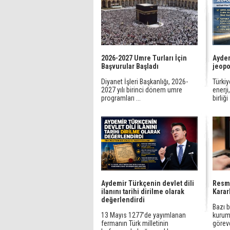
2026-2027 Umre Turları İçin
Aydem
Başvurular Başladı
jeopo
Diyanet İşleri Başkanlığı, 2026-
Türki
2027 yılı birinci dönem umre
enerji
programları ...
birliği 
Aydemir Türkçenin devlet dili
Resm
ilanını tarihi dirilme olarak
Karar
değerlendirdi
Bazı 
13 Mayıs 1277’de yayımlanan
kuruml
fermanın Türk milletinin
görevd