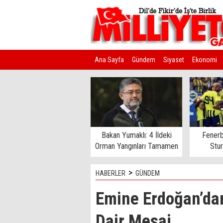
Ana Sayfa
Gündem
Siyaset
Ekonomi
Kim Kimdir?
Bakan Yumaklı: 4 İldeki
Fenerb
Orman Yangınları Tamamen
Stu
Kontrol Altında
>
HABERLER
GÜNDEM
Emine Erdoğan’dan
Dair Mesaj