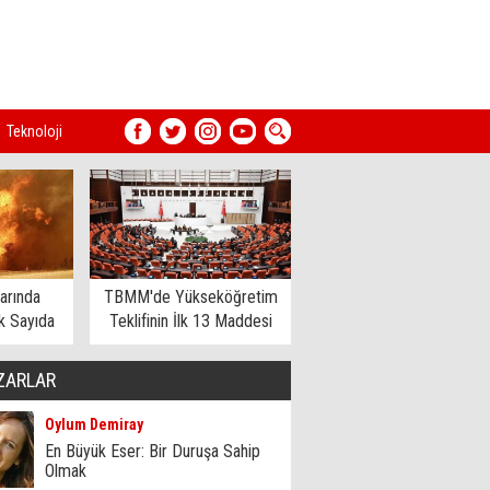
Teknoloji
arında
TBMM'de Yükseköğretim
 Sayıda
Teklifinin İlk 13 Maddesi
dildi
Kabul Edildi
ZARLAR
Oylum Demiray
En Büyük Eser: Bir Duruşa Sahip
Olmak