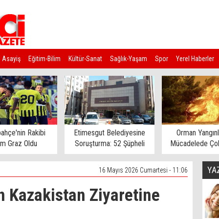
Asayiş
Eğitim-Bilim
Kültür-Sanat
Sağlık-Yaşam
Spor
Yerel Haberler
ahçe'nin Rakibi
Etimesgut Belediyesine
Orman Yangınl
rm Graz Oldu
Soruşturma: 52 Şüpheli
Mücadelede Çok
Gözaltına Alındı
Ev Tahliye E
YA
16 Mayıs 2026 Cumartesi - 11:06
 Kazakistan Ziyaretine