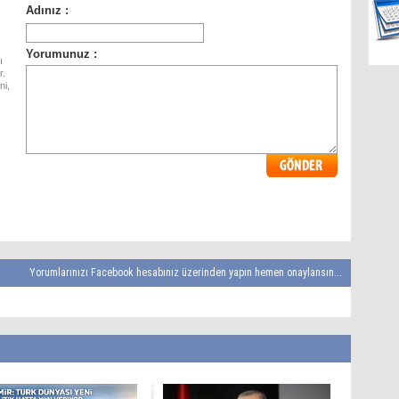
ı
r.
ni,
Yorumlarınızı Facebook hesabınız üzerinden yapın hemen onaylansın...