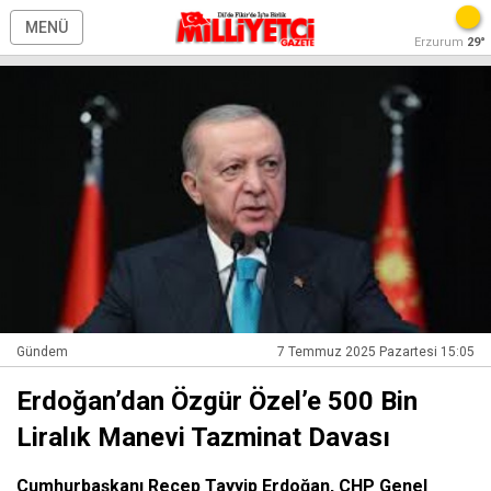
MENÜ
Erzurum
29°
Gündem
7 Temmuz 2025 Pazartesi 15:05
Erdoğan’dan Özgür Özel’e 500 Bin
Liralık Manevi Tazminat Davası
Cumhurbaşkanı Recep Tayyip Erdoğan, CHP Genel