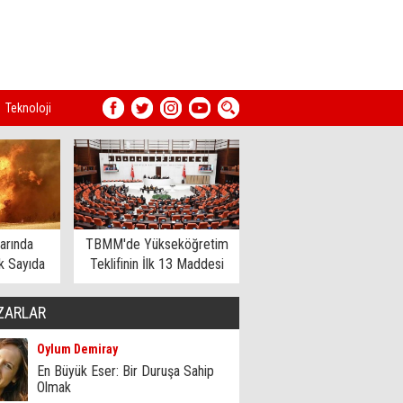
Teknoloji
arında
TBMM'de Yükseköğretim
 Sayıda
Teklifinin İlk 13 Maddesi
dildi
Kabul Edildi
ZARLAR
Oylum Demiray
En Büyük Eser: Bir Duruşa Sahip
Olmak