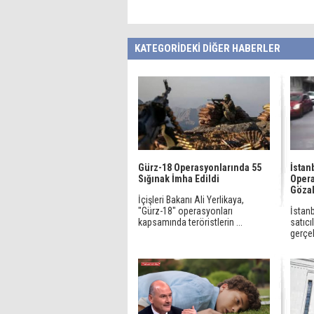
KATEGORİDEKİ DİĞER HABERLER
Gürz-18 Operasyonlarında 55
İstan
Sığınak İmha Edildi
Opera
Gözal
İçişleri Bakanı Ali Yerlikaya,
"Gürz-18" operasyonları
İstan
kapsamında teröristlerin ...
satıcı
gerçek