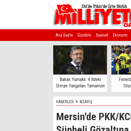
Ana Sayfa
Gündem
Siyaset
Ekonomi
Kim Kimdir?
Bakan Yumaklı: 4 İldeki
Fenerb
Orman Yangınları Tamamen
Stu
Kontrol Altında
>
HABERLER
ASAYİŞ
Mersin'de PKK/KC
Şüpheli Gözaltına 