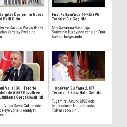
Yargıtay Üyelerinin Görev
Fırat Kalkanı'nda 4 PKK/YPG'li
ri Belli Oldu
Terörist Ele Geçirildi
er ve Savcılar Kurulu (HSK)
Milli Savunma Bakanlığı,
ndan Yargıtay üyeliğine
Suriye’nin kuzeyinde yer alan Fırat
 ...
Kalkanı bölgesinde ...
bul Valisi Gül: Terörle
1 Ocak'tan Bu Yana 2.107
elede 5.567 Gözaltı ve
Teröristi Etkisiz Hale Getirildi
utuklama Gerçekleştirildi
Tuğamiral Aktürk, MSB'deki
ul Valisi Davut Gül, terörle
bilgilendirme toplantısında,
eleye yönelik emniyet
TSK'nın son bir ...
ni ...