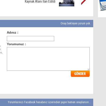
Kaynak Alanı İlan Edildi
Onay bekleyen yorum yok.
ı
r.
ni,
Yorumlarınızı Facebook hesabınız üzerinden yapın hemen onaylansın...