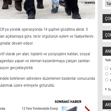
ÇO
K'ya yönelik operasyonda 14 şüpheli gözaltına alındı. İl
ÇO
n açıklamaya göre, terör örgütünün eylem ve faaliyetlerini
ışmalar devam ediyor.
AN
if olarak yer alan, toplantı ve yürüyüşlere katılan, sosyal
Türk
gandası yapan ve eleman kazandırmaya çalışan zanlıları
syon gerçekleştirildi.
sindeki belirlenen adreslere düzenlenen baskınlar sonucunda
orgulanmak üzere emniyete götürüldü.
So
AR
ında
12 Yeni Yenilenebilir Enerji