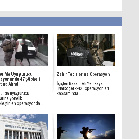
bul'da Uyuşturucu
Zehir Tacirlerine Operasyon
syonunda 47 Şüpheli
İçişleri Bakanı Ali Yerlikaya,
tına Alındı
"Narkoçelik-42" operasyonları
bul'da uyuşturucu
kapsamında ...
larına yönelik
leştirilen operasyonda ...