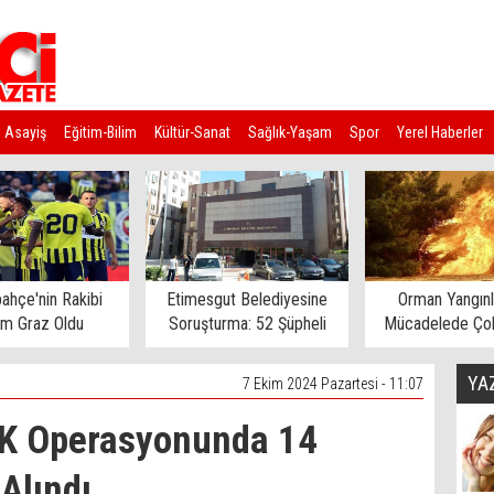
Asayiş
Eğitim-Bilim
Kültür-Sanat
Sağlık-Yaşam
Spor
Yerel Haberler
ahçe'nin Rakibi
Etimesgut Belediyesine
Orman Yangınl
rm Graz Oldu
Soruşturma: 52 Şüpheli
Mücadelede Çok
Gözaltına Alındı
Ev Tahliye E
YA
7 Ekim 2024 Pazartesi - 11:07
K Operasyonunda 14
Alındı