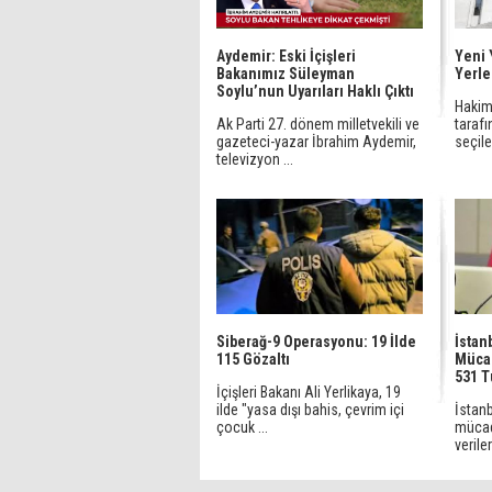
Aydemir: Eski İçişleri
Yeni 
Bakanımız Süleyman
Yerle
Soylu’nun Uyarıları Haklı Çıktı
Hakiml
Ak Parti 27. dönem milletvekili ve
tarafı
gazeteci-yazar İbrahim Aydemir,
seçilen
televizyon ...
Siberağ-9 Operasyonu: 19 İlde
İstan
115 Gözaltı
Mücad
531 T
İçişleri Bakanı Ali Yerlikaya, 19
ilde "yasa dışı bahis, çevrim içi
İstanb
çocuk ...
mücad
verileri