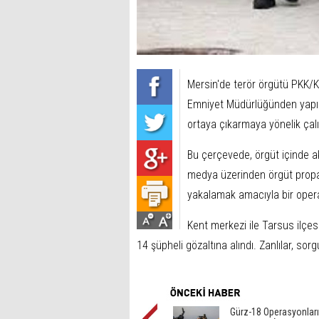
Mersin'de terör örgütü PKK/KC
Emniyet Müdürlüğünden yapıla
ortaya çıkarmaya yönelik çal
Bu çerçevede, örgüt içinde akt
medya üzerinden örgüt propa
yakalamak amacıyla bir opera
Kent merkezi ile Tarsus ilçe
14 şüpheli gözaltına alındı. Zanlılar, s
Gürz-18 Operasyonlar