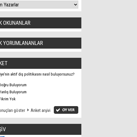
K OKUNANLAR
K YORUMLANANLAR
KET
iye'nin aktif dış politikasını nasıl buluyorsunuz?
Doğru Buluyorum
Yanlış Buluyorum
Fikrim Yok
nuçları göster
Anket arşivi
ŞİV