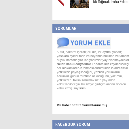
55 Sığınak İmha Edildi
YORUMLAR
Küfür, hakaret içeren; dil, din, ırk ayrımı yapan;
yasalara aykırı ifade ve beyanda bulunan ve tamam
büyük harflerle yazılan yorumlar yayınlanmayacaktı
Neleri kabul ediyorum:
IP adresimin kaydedileceği
adli makamlarca istenmesi durumunda ip adresimin
yetkililerle paylaşılacağını, yazılan yorumların
sorumluluğunun tarafıma ait olduğunu, yazımın,
yetkililerce, fikrim sorulmaksızın yayından
kaldırılabileceğini bu siteye girdiğim andan itibaren
kabul etmiş sayılırım.
Bu haber henüz yorumlanmamış...
FACEBOOK YORUM