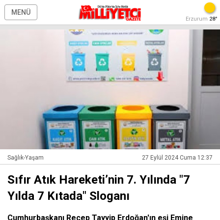
MENÜ
Erzurum
28°
Sağlık-Yaşam
27 Eylül 2024 Cuma 12:37
Sıfır Atık Hareketi’nin 7. Yılında "7
Yılda 7 Kıtada" Sloganı
Cumhurbaşkanı Recep Tayyip Erdoğan'ın eşi Emine