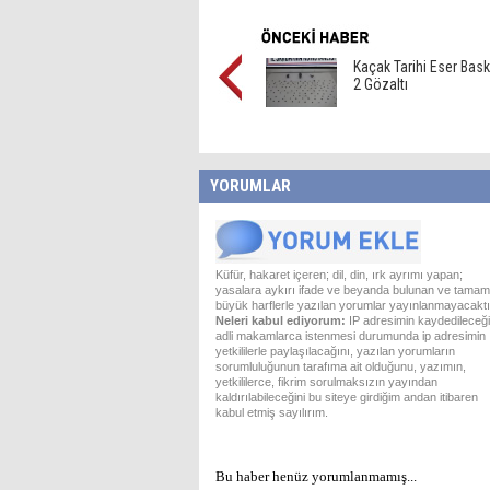
Kaçak Tarihi Eser Bask
2 Gözaltı
YORUMLAR
Küfür, hakaret içeren; dil, din, ırk ayrımı yapan;
yasalara aykırı ifade ve beyanda bulunan ve tamam
büyük harflerle yazılan yorumlar yayınlanmayacaktı
Neleri kabul ediyorum:
IP adresimin kaydedileceği
adli makamlarca istenmesi durumunda ip adresimin
yetkililerle paylaşılacağını, yazılan yorumların
sorumluluğunun tarafıma ait olduğunu, yazımın,
yetkililerce, fikrim sorulmaksızın yayından
kaldırılabileceğini bu siteye girdiğim andan itibaren
kabul etmiş sayılırım.
Bu haber henüz yorumlanmamış...