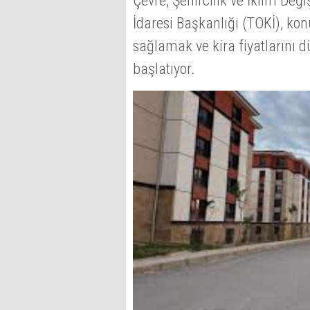
Çevre, Şehircilik ve İklim Değ
İdaresi Başkanlığı (TOKİ), ko
sağlamak ve kira fiyatlarını
başlatıyor.