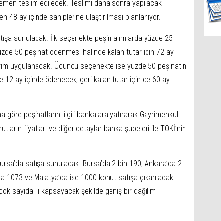
hemen teslim edilecek. Teslimi daha sonra yapılacak
en 48 ay içinde sahiplerine ulaştırılması planlanıyor.
tışa sunulacak. İlk seçenekte peşin alımlarda yüzde 25
üzde 50 peşinat ödenmesi halinde kalan tutar için 72 ay
irim uygulanacak. Üçüncü seçenekte ise yüzde 50 peşinatın
se 12 ay içinde ödenecek; geri kalan tutar için de 60 ay
a göre peşinatlarını ilgili bankalara yatırarak Gayrimenkul
tların fiyatları ve diğer detaylar banka şubeleri ile TOKİ’nin
sa’da satışa sunulacak. Bursa’da 2 bin 190, Ankara’da 2
a 1073 ve Malatya’da ise 1000 konut satışa çıkarılacak.
çok sayıda ili kapsayacak şekilde geniş bir dağılım