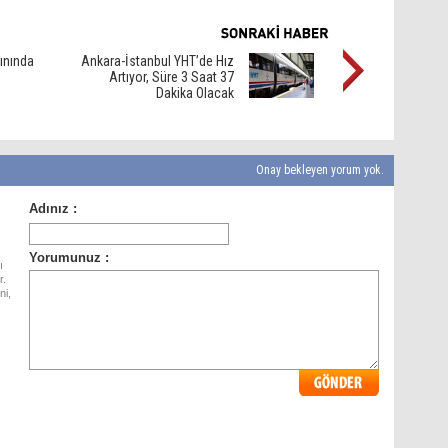
ınında
Ankara-İstanbul YHT’de Hız
Artıyor, Süre 3 Saat 37
Dakika Olacak
Onay bekleyen yorum yok.
ı
r.
ni,