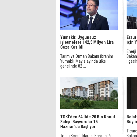
Yumaklı: Uygunsuz
Erzur
İşletmelere 142,5 Milyon Lira
İçin 
Ceza Kesildi
Enerji
Tarım ve Orman Bakanı İbrahim
Bakanl
Yumaklı, Mayıs ayında ülke
ilçesi
genelinde 82 ...
TOKİ’den 64 İlde 20 Bin Konut
Bolat
Satışı: Başvurular 15
Büyü
Haziran’da Başlıyor
Ticar
Toplu Konut İdaresi Başkanlığı
Bakan