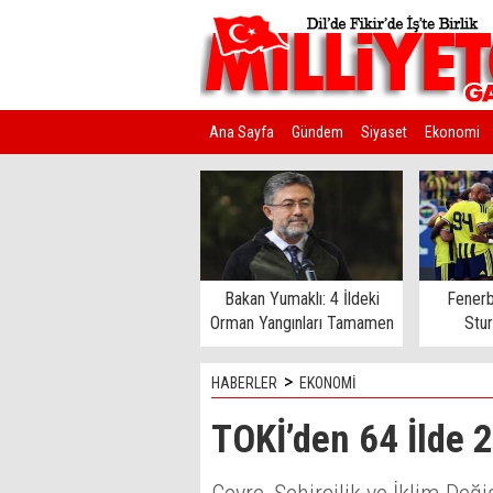
Ana Sayfa
Gündem
Siyaset
Ekonomi
Kim Kimdir?
Bakan Yumaklı: 4 İldeki
Fenerb
Orman Yangınları Tamamen
Stu
Kontrol Altında
>
HABERLER
EKONOMİ
TOKİ’den 64 İlde 2