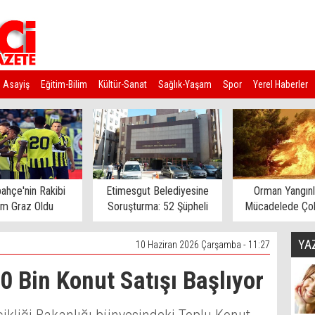
Asayiş
Eğitim-Bilim
Kültür-Sanat
Sağlık-Yaşam
Spor
Yerel Haberler
ahçe'nin Rakibi
Etimesgut Belediyesine
Orman Yangınl
rm Graz Oldu
Soruşturma: 52 Şüpheli
Mücadelede Çok
Gözaltına Alındı
Ev Tahliye E
YA
10 Haziran 2026 Çarşamba - 11:27
0 Bin Konut Satışı Başlıyor