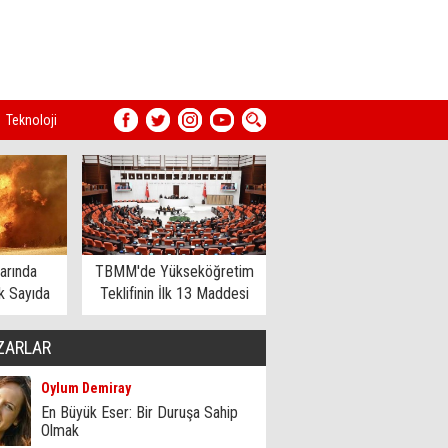
Teknoloji
arında
TBMM'de Yükseköğretim
 Sayıda
Teklifinin İlk 13 Maddesi
dildi
Kabul Edildi
ZARLAR
Oylum Demiray
En Büyük Eser: Bir Duruşa Sahip
Olmak