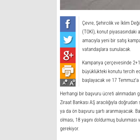
Çevre, Şehircilik ve İklim Değ
(TOKİ), konut piyasasındaki 
amacıyla yeni bir satış kamp
vatandaşlara sunulacak.
Kampanya çerçevesinde 2+1 ve
büyüklükteki konutu tercih e
başlayacak ve 17 Temmuz’a
Herhangi bir başvuru ücreti alınmadan ge
Ziraat Bankası AŞ aracılığıyla doğrudan 
ya da ön başvuru şartı aranmayacak. Baş
olması, 18 yaşını doldurmuş bulunması v
gerekiyor.