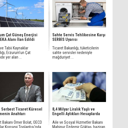
um Çat Güneş Enerjisi
Sahte Servis Tehlikesine Karşı
YEKA Alanı İlan Edildi
SERBİS Uyarısı
 ve Tabii Kaynaklar
Ticaret Bakanlığı, tüketicilerin
ığı, Erzurum’un Çat
sahte servisler nedeniyle
nde yer alan ...
mağduriyet ...
: Serbest Ticaret Küresel
8,4 Milyar Liralık Yaşlı ve
menin Anahtarı
Engelli Aylıkları Hesaplarda
et Bakanı Ömer Bolat, OECD
Aile ve Sosyal Hizmetler Bakanı
lar Konseyi Toplantısı’nda
Mahinur Özdemir Göktaş, haziran