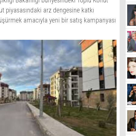
işikliği Bakanlığı bünyesindeki Toplu Konut
nut piyasasındaki arz dengesine katkı
 düşürmek amacıyla yeni bir satış kampanyası