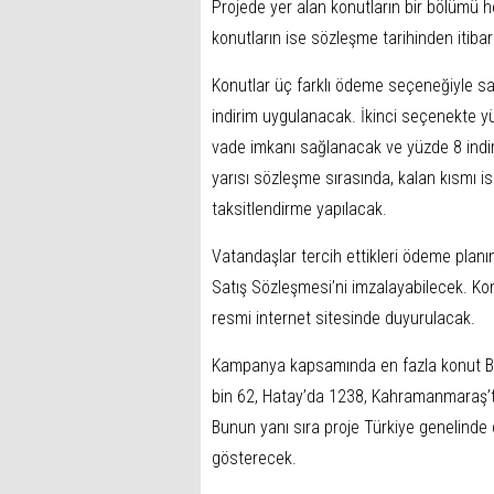
Projede yer alan konutların bir bölümü 
konutların ise sözleşme tarihinden itibar
Konutlar üç farklı ödeme seçeneğiyle sa
indirim uygulanacak. İkinci seçenekte y
vade imkanı sağlanacak ve yüzde 8 ind
yarısı sözleşme sırasında, kalan kısmı i
taksitlendirme yapılacak.
Vatandaşlar tercih ettikleri ödeme planın
Satış Sözleşmesi’ni imzalayabilecek. Konu
resmi internet sitesinde duyurulacak.
Kampanya kapsamında en fazla konut Bur
bin 62, Hatay’da 1238, Kahramanmaraş’t
Bunun yanı sıra proje Türkiye genelinde 
gösterecek.