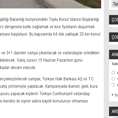
işikliği Bakanlığı bünyesindeki Toplu Konut İdaresi Başkanlığı
ÇO
arz dengesine katkı sağlamak ve kira fiyatlarını düşürmek
anyası başlatıyor. Bu kapsamda 64 ilde yaklaşık 20 bin konut
ÇO
 3+1 daireler satışa çıkarılacak ve vatandaşlar istedikleri
AN
debilecek. Satış süreci 15 Haziran Pazartesi günü
Türk
 kadar devam edecek.
rçekleştirilecek satışlar, Türkiye Halk Bankası AŞ ve T.C.
satış yöntemiyle yapılacak. Kampanyada ikamet, gelir, kura
vuru yapacak kişilerin Türkiye Cumhuriyeti vatandaşı
So
e kendisi ile eşinin adına kayıtlı konutunun olmaması
AR