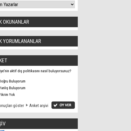
K OKUNANLAR
K YORUMLANANLAR
KET
iye'nin aktif dış politikasını nasıl buluyorsunuz?
Doğru Buluyorum
Yanlış Buluyorum
Fikrim Yok
nuçları göster
Anket arşivi
ŞİV