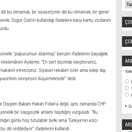
dili bu olmamalı, bir siyasetçinin dili bu olmamalı, bir genel
yerek, Özgür Özel’in kullandığı ifadelere karşı kamu vicdanını
ÇO
lundu.
ÇO
yönelik “papucumun atanmışı” benzeri ifadelerini bayağılık,
AN
nitelendiren Aydemir, “En sert biçimde eleştirirsiniz,
ama hakaret etmezsiniz. Siyaset rekabet ister ama edep dışı
Türk
iyasetinin seviyesini düşürmektedir” dedi.
ce Dışişleri Bakanı Hakan Fidan’a değil, aynı zamanda CHP
So
önelik bir saygısızlık anlamı taşıdığını vurguladı. “Bu
ınlığın gönlü hoş tutulabilir belki ama Türkiye’nin ezici
AR
u dili reddediyor” ifadelerini kullandı.