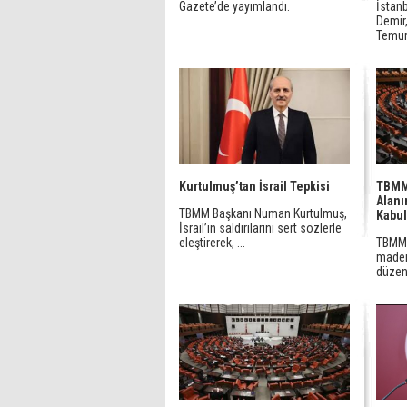
Gazete’de yayımlandı.
İstanb
Demir
Temurc
Kurtulmuş’tan İsrail Tepkisi
TBMM’
Alanı
TBMM Başkanı Numan Kurtulmuş,
Kabul
İsrail’in saldırılarını sert sözlerle
eleştirerek, ...
TBMM 
maden
düzenl