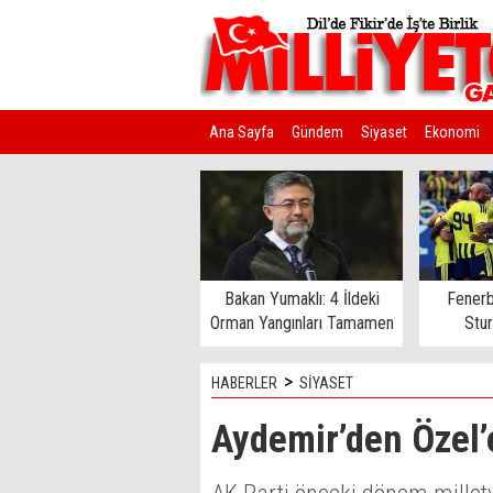
Ana Sayfa
Gündem
Siyaset
Ekonomi
Kim Kimdir?
Bakan Yumaklı: 4 İldeki
Fenerb
Orman Yangınları Tamamen
Stu
Kontrol Altında
>
HABERLER
SİYASET
Aydemir’den Özel’