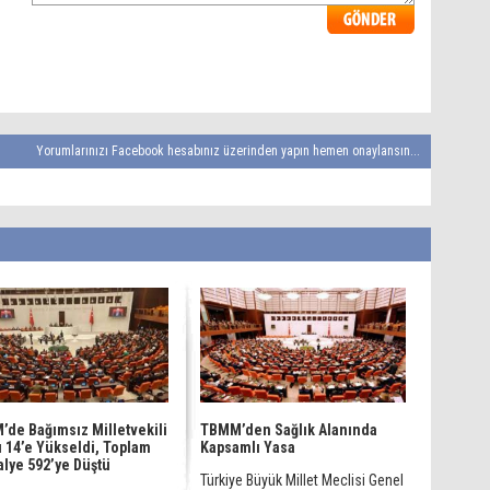
Yorumlarınızı Facebook hesabınız üzerinden yapın hemen onaylansın...
de Bağımsız Milletvekili
TBMM’den Sağlık Alanında
ı 14’e Yükseldi, Toplam
Kapsamlı Yasa
lye 592’ye Düştü
Türkiye Büyük Millet Meclisi Genel