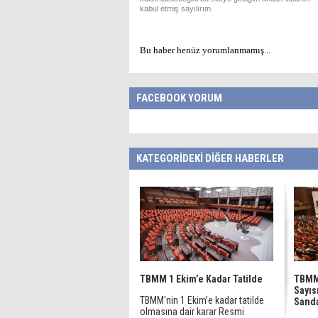
kabul etmiş sayılırım.
Bu haber henüz yorumlanmamış...
FACEBOOK YORUM
KATEGORİDEKİ DİĞER HABERLER
TBMM 1 Ekim’e Kadar Tatilde
TBMM’
Sayıs
TBMM'nin 1 Ekim’e kadar tatilde
Sanda
olmasına dair karar Resmi