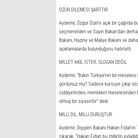
ÖZÜR DİLEMESİ ŞARTTIR
Aydemir, Özgür Özel’e açık bir çağrıda bul
seçmeninden ve Sayın Bakan’dan derhal ö
Bakanı, Hazine ve Maliye Bakanı ve daha
açıklamalarda bulunduğunu hatırlattı.
MİLLET AKIL İSTER, SLOGAN DEĞİL
Aydemir, “Bakın Türkiye’nin bir meselesi
gördünüz mü? Sadece kürsüye çıkıp slogan 
ciddiyetinden, memleket meselesinden bi
olmuş bir siyasettir” dedi.
MİLLİ DİL, MİLLİ DURUŞTUR
Aydemir, Dışişleri Bakanı Hakan Fidan’ın 
çıkarak, “Hakan Fidan bu milletin evladıdır,