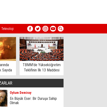
Teknoloji
arında
TBMM'de Yükseköğretim
 Sayıda
Teklifinin İlk 13 Maddesi
dildi
Kabul Edildi
ZARLAR
Oylum Demiray
En Büyük Eser: Bir Duruşa Sahip
Olmak