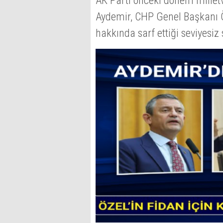
AK Parti önceki dönem milletv
Aydemir, CHP Genel Başkanı Ö
hakkında sarf ettiği seviyesiz 