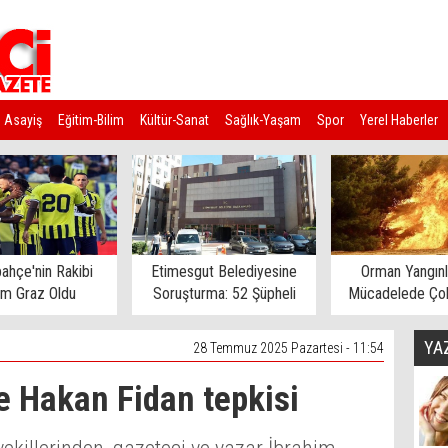
Asayiş
Eğitim-Bilim
Kültür-Sanat
Sağlık-Yaşam
Spor
Yerel Haberler
ahçe'nin Rakibi
Etimesgut Belediyesine
Orman Yangınl
rm Graz Oldu
Soruşturma: 52 Şüpheli
Mücadelede Çok
Gözaltına Alındı
Ev Tahliye E
YA
28 Temmuz 2025 Pazartesi - 11:54
e Hakan Fidan tepkisi