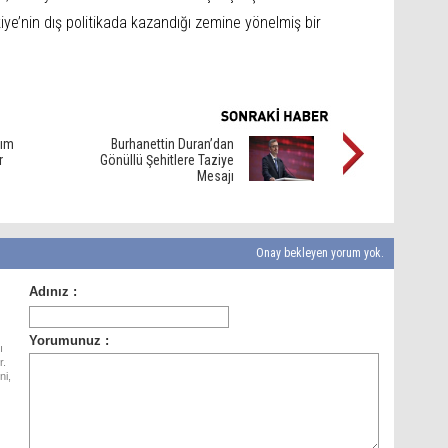
kiye’nin dış politikada kazandığı zemine yönelmiş bir
dım
Burhanettin Duran’dan
r
Gönüllü Şehitlere Taziye
Mesajı
Onay bekleyen yorum yok.
ı
r.
ni,