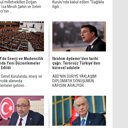
ul milletvekilleri Doğan
Kurulu’nda kabul edilen “Sağlıkla
, İsa Mesih Şahin ve Selim
İlgili ...
i’nin ...
de Enerji ve Madencilik
İbrahim Aydemir’den tarihî
nda Yeni Düzenlemeler
çağrı: Terörsüz Türkiye’den
 Edildi
küresel adalete
Genel Kurulunda, enerji ve
ABD’NİN SURİYE YAKLAŞIMI
cilik alanında
DİPLOMATİK DÖNÜŞÜMÜN
emeler getiren ...
KAPISINI ARALIYOR