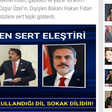
ekillerinden, gazeteci ve yazar İbrahim
zgür Özel’in, Dışişleri Bakanı Hakan Fidan
sözlere sert tepki gösterdi.