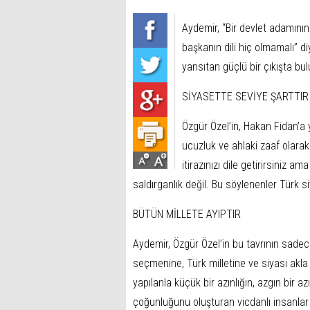
Aydemir, “Bir devlet adamının 
başkanın dili hiç olmamalı” di
yansıtan güçlü bir çıkışta bu
SİYASETTE SEVİYE ŞARTTIR
Özgür Özel’in, Hakan Fidan’a 
ucuzluk ve ahlaki zaaf olarak 
itirazınızı dile getirirsiniz 
saldırganlık değil. Bu söylenenler Türk s
BÜTÜN MİLLETE AYIPTIR
Aydemir, Özgür Özel’in bu tavrının sade
seçmenine, Türk milletine ve siyasi akla y
yapılanla küçük bir azınlığın, azgın bir az
çoğunluğunu oluşturan vicdanlı insanlar b