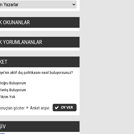
K OKUNANLAR
K YORUMLANANLAR
KET
iye'nin aktif dış politikasını nasıl buluyorsunuz?
Doğru Buluyorum
Yanlış Buluyorum
Fikrim Yok
nuçları göster
Anket arşivi
ŞİV