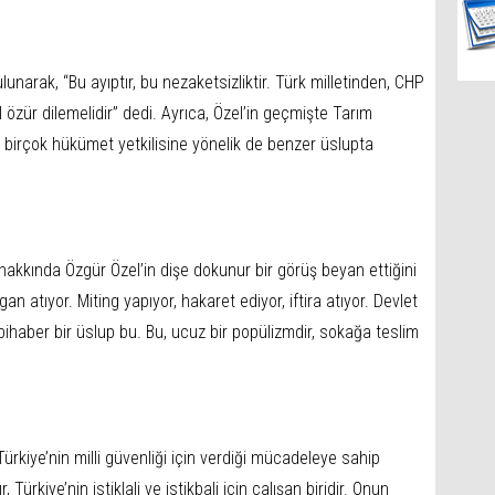
unarak, “Bu ayıptır, bu nezaketsizliktir. Türk milletinden, CHP
zür dilemelidir” dedi. Ayrıca, Özel’in geçmişte Tarım
 birçok hükümet yetkilisine yönelik de benzer üslupta
 hakkında Özgür Özel’in dişe dokunur bir görüş beyan ettiğini
atıyor. Miting yapıyor, hakaret ediyor, iftira atıyor. Devlet
haber bir üslup bu. Bu, ucuz bir popülizmdir, sokağa teslim
Türkiye’nin milli güvenliği için verdiği mücadeleye sahip
 Türkiye’nin istiklali ve istikbali için çalışan biridir. Onun