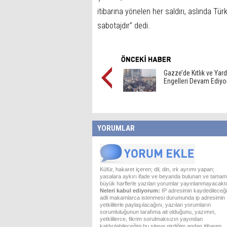
itibarına yönelen her saldırı, aslında Tür
sabotajdır” dedi.
Gazze’de Kıtlık ve Yar
Engelleri Devam Ediyo
YORUMLAR
Küfür, hakaret içeren; dil, din, ırk ayrımı yapan;
yasalara aykırı ifade ve beyanda bulunan ve tamam
büyük harflerle yazılan yorumlar yayınlanmayacaktı
Neleri kabul ediyorum:
IP adresimin kaydedileceği
adli makamlarca istenmesi durumunda ip adresimin
yetkililerle paylaşılacağını, yazılan yorumların
sorumluluğunun tarafıma ait olduğunu, yazımın,
yetkililerce, fikrim sorulmaksızın yayından
kaldırılabileceğini bu siteye girdiğim andan itibaren