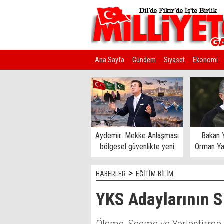
Ana Sayfa
Gündem
Siyaset
Ekonomi
Kim Kimdir?
Aydemir: Mekke Anlaşması
Bakan Y
bölgesel güvenlikte yeni
Orman Ya
bir sayfa açtı
Kon
>
HABERLER
EĞİTİM-BİLİM
YKS Adaylarının S