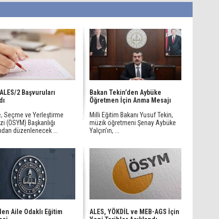
ALES/2 Başvuruları
Bakan Tekin’den Aybüke
dı
Öğretmen İçin Anma Mesajı
, Seçme ve Yerleştirme
Milli Eğitim Bakanı Yusuf Tekin,
zi (ÖSYM) Başkanlığı
müzik öğretmeni Şenay Aybüke
ndan düzenlenecek ...
Yalçın’ın, ...
en Aile Odaklı Eğitim
ALES, YÖKDİL ve MEB-AGS İçin