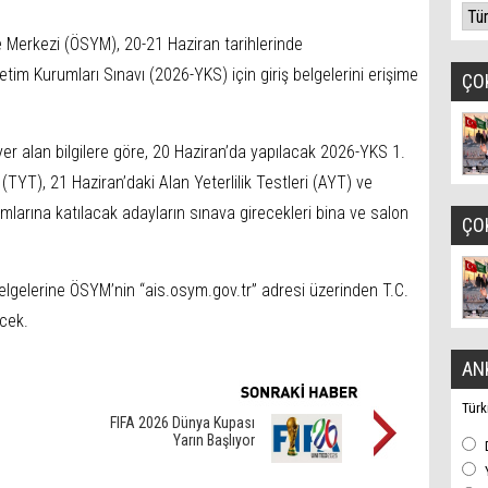
 Merkezi (ÖSYM), 20-21 Haziran tarihlerinde
tim Kurumları Sınavı (2026-YKS) için giriş belgelerini erişime
ÇO
er alan bilgilere göre, 20 Haziran’da yapılacak 2026-YKS 1.
(TYT), 21 Haziran’daki Alan Yeterlilik Testleri (AYT) ve
mlarına katılacak adayların sınava girecekleri bina ve salon
ÇO
 belgelerine ÖSYM’nin “ais.osym.gov.tr” adresi üzerinden T.C.
ecek.
AN
Türk
FIFA 2026 Dünya Kupası
m
Yarın Başlıyor