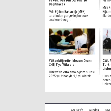
Paketi: 924 Bin Öğrenciye
Haml
Dağıtılacak
Milli 
Milli Eğitim Bakanlığı (MEB)
Eğiti
tarafından gerçekleştirilecek
illerde 
Liselere Geçiş ...
Yükseköğretim Mezun Oranı
CWUR 
%45,6’ya Yükseldi
Türki
Liste
Türkiye’de ortalama eğitim süresi
2025 yılı itibarıyla 9,6 yıl olarak ...
Ulusl
derec
Üniver
Ana Sayfa
Gündem
Siya