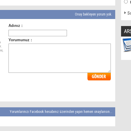
So
Onay bekleyen yorum yok.
AR
ı
r.
ni,
Yorumlarınızı Facebook hesabınız üzerinden yapın hemen onaylansın...