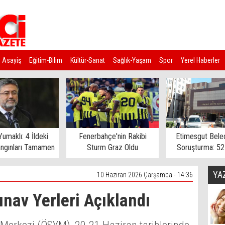
Asayiş
Eğitim-Bilim
Kültür-Sanat
Sağlık-Yaşam
Spor
Yerel Haberler
umaklı: 4 İldeki
Fenerbahçe'nin Rakibi
Etimesgut Bele
ngınları Tamamen
Sturm Graz Oldu
Soruşturma: 52
trol Altında
Gözaltına Al
YA
10 Haziran 2026 Çarşamba - 14:36
ınav Yerleri Açıklandı