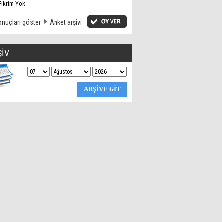
Fikrim Yok
nuçları göster
Anket arşivi
ŞİV