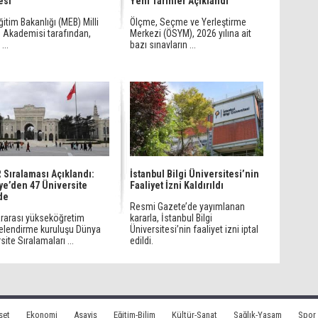
esi
Yeni Tarihler Açıklandı
Eğitim Bakanlığı (MEB) Milli
Ölçme, Seçme ve Yerleştirme
m Akademisi tarafından,
Merkezi (ÖSYM), 2026 yılına ait
...
bazı sınavların ...
Sıralaması Açıklandı:
İstanbul Bilgi Üniversitesi’nin
ye’den 47 Üniversite
Faaliyet İzni Kaldırıldı
de
Resmi Gazete’de yayımlanan
ararası yükseköğretim
kararla, İstanbul Bilgi
elendirme kuruluşu Dünya
Üniversitesi’nin faaliyet izni iptal
site Sıralamaları ...
edildi.
set
Ekonomi
Asayiş
Eğitim-Bilim
Kültür-Sanat
Sağlık-Yaşam
Spor