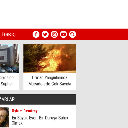
Teknoloji
diyesine
Orman Yangınlarında
 Şüpheli
Mücadelede Çok Sayıda
ındı
Ev Tahliye Edildi
ZARLAR
Oylum Demiray
En Büyük Eser: Bir Duruşa Sahip
Olmak