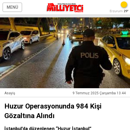
MENÜ
Erzurum
29°
Asayiş
9 Temmuz 2025 Çarşamba 13:44
Huzur Operasyonunda 984 Kişi
Gözaltına Alındı
İstanbul’da düzenlenen “Huzur İstanbul”