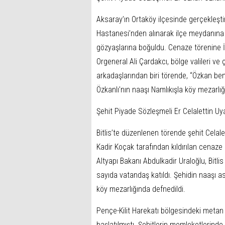
Aksaray’ın Ortaköy ilçesinde gerçekleştir
Hastanesi’nden alınarak ilçe meydanına g
gözyaşlarına boğuldu. Cenaze törenine İ
Orgeneral Ali Çardakcı, bölge valileri ve 
arkadaşlarından biri törende, “Özkan ben
Özkanlı’nın naaşı Namlıkışla köy mezarlığ
Şehit Piyade Sözleşmeli Er Celalettin Uya
Bitlis’te düzenlenen törende şehit Celale
Kadir Koçak tarafından kıldırılan cenaze
Altyapı Bakanı Abdulkadir Uraloğlu, Bitli
sayıda vatandaş katıldı. Şehidin naaşı a
köy mezarlığında defnedildi.
Pençe-Kilit Harekatı bölgesindeki metan 
başlatılmıştı. Şehitlerin memleketlerind