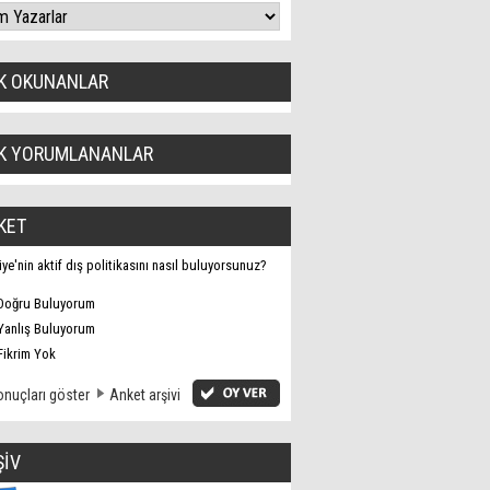
K OKUNANLAR
K YORUMLANANLAR
KET
iye'nin aktif dış politikasını nasıl buluyorsunuz?
Doğru Buluyorum
Yanlış Buluyorum
Fikrim Yok
nuçları göster
Anket arşivi
ŞİV