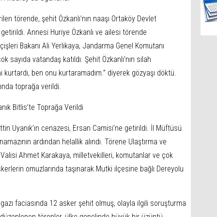
ilen törende, şehit Özkanlı’nın naaşı Ortaköy Devlet
etirildi. Annesi Huriye Özkanlı ve ailesi törende
çişleri Bakanı Ali Yerlikaya, Jandarma Genel Komutanı
çok sayıda vatandaş katıldı. Şehit Özkanlı’nın silah
i kurtardı, ben onu kurtaramadım.” diyerek gözyaşı döktü.
ında toprağa verildi.
nık Bitlis’te Toprağa Verildi
ttin Uyanık’ın cenazesi, Ersan Camisi’ne getirildi. İl Müftüsü
 namazının ardından helallik alındı. Törene Ulaştırma ve
s Valisi Ahmet Karakaya, milletvekilleri, komutanlar ve çok
skerlerin omuzlarında taşınarak Mutki ilçesine bağlı Dereyolu
gazı faciasında 12 asker şehit olmuş, olayla ilgili soruşturma
e düzenlenen törenler, ülke genelinde büyük bir üzüntü