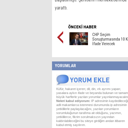
yarattı.
CHP Seçim
Soruşturmasında 10 Ki
İfade Verecek
YORUMLAR
Küfür, hakaret içeren; dil, din, ırk ayrımı yapan;
yasalara aykırı ifade ve beyanda bulunan ve tamam
büyük harflerle yazılan yorumlar yayınlanmayacaktı
Neleri kabul ediyorum:
IP adresimin kaydedileceği
adli makamlarca istenmesi durumunda ip adresimin
yetkililerle paylaşılacağını, yazılan yorumların
sorumluluğunun tarafıma ait olduğunu, yazımın,
yetkililerce, fikrim sorulmaksızın yayından
kaldırılabileceğini bu siteye girdiğim andan itibaren
kabul etmiş sayılırım.