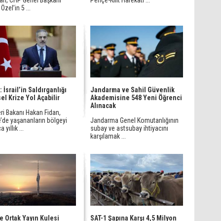
an, CHP Genel Başkanı
Pençe-Kilit Harekatı ...
Özel’in 5 ...
 İsrail’in Saldırganlığı
Jandarma ve Sahil Güvenlik
el Krize Yol Açabilir
Akademisine 548 Yeni Öğrenci
Alınacak
eri Bakanı Hakan Fidan,
’de yaşananların bölgeyi
Jandarma Genel Komutanlığının
 yıllık ...
subay ve astsubay ihtiyacını
karşılamak ...
de Ortak Yayın Kulesi
SAT-1 Şapına Karşı 4,5 Milyon