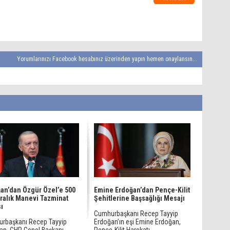
Yorumlarınızı Facebook hesabınız üzerinden yapın hemen onaylansın...
an’dan Özgür Özel’e 500
Emine Erdoğan’dan Pençe-Kilit
iralık Manevi Tazminat
Şehitlerine Başsağlığı Mesajı
ı
Cumhurbaşkanı Recep Tayyip
rbaşkanı Recep Tayyip
Erdoğan’ın eşi Emine Erdoğan,