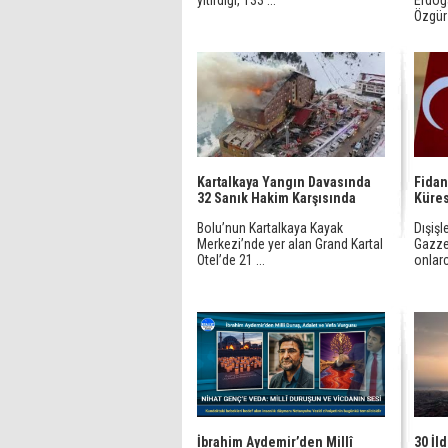
yitirdiği, 133 ...
Erdoğ
Özgür 
Kartalkaya Yangın Davasında
Fidan:
32 Sanık Hakim Karşısında
Küres
Bolu’nun Kartalkaya Kayak
Dışişl
Merkezi’nde yer alan Grand Kartal
Gazze
Otel’de 21 ...
onlarca
İbrahim Aydemir’den Millî
30 İl