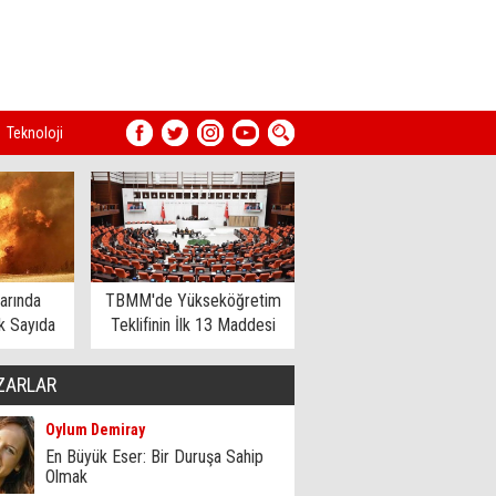
Teknoloji
arında
TBMM'de Yükseköğretim
 Sayıda
Teklifinin İlk 13 Maddesi
dildi
Kabul Edildi
ZARLAR
Oylum Demiray
En Büyük Eser: Bir Duruşa Sahip
Olmak