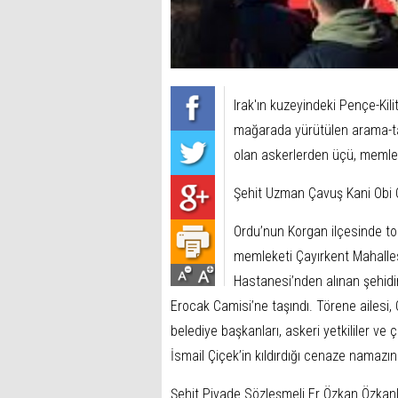
Irak'ın kuzeyindeki Pençe-Kili
mağarada yürütülen arama-ta
olan askerlerden üçü, memlek
Şehit Uzman Çavuş Kani Obi 
Ordu’nun Korgan ilçesinde to
memleketi Çayırkent Mahalle
Hastanesi’nden alınan şehidin
Erocak Camisi’ne taşındı. Törene ailesi, 
belediye başkanları, askeri yetkililer ve 
İsmail Çiçek’in kıldırdığı cenaze namazın
Şehit Piyade Sözleşmeli Er Özkan Özkanl