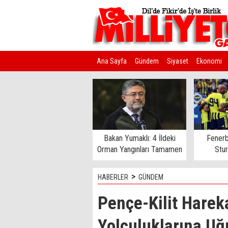
Ana Sayfa
Gündem
Siyaset
Ekonomi
Kim Kimdir?
Bakan Yumaklı: 4 İldeki
Fenerb
Orman Yangınları Tamamen
Stu
Kontrol Altında
>
HABERLER
GÜNDEM
Pençe-Kilit Hareka
Yolculuklarına Uğ