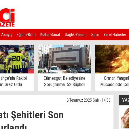
Asayiş
Eğitim-Bilim
Kültür-Sanat
Sağlık-Yaşam
Spor
Yerel Haberler
ahçe'nin Rakibi
Etimesgut Belediyesine
Orman Yangınl
rm Graz Oldu
Soruşturma: 52 Şüpheli
Mücadelede Çok
Gözaltına Alındı
Ev Tahliye E
YA
8 Temmuz 2025 Salı - 14:36
tı Şehitleri Son
urlandı