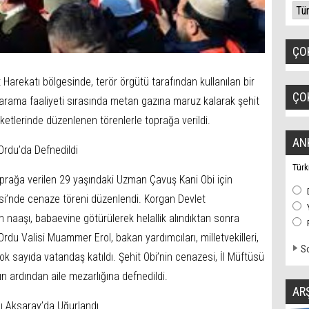
ÇO
t Harekatı bölgesinde, terör örgütü tarafından kullanılan bir
ÇO
rama faaliyeti sırasında metan gazına maruz kalarak şehit
etlerinde düzenlenen törenlerle toprağa verildi.
AN
Ordu’da Defnedildi
Türk
prağa verilen 29 yaşındaki Uzman Çavuş Kani Obi için
si’nde cenaze töreni düzenlendi. Korgan Devlet
 naaşı, babaevine götürülerek helallik alındıktan sonra
Ordu Valisi Muammer Erol, bakan yardımcıları, milletvekilleri,
So
çok sayıda vatandaş katıldı. Şehit Obi’nin cenazesi, İl Müftüsü
ın ardından aile mezarlığına defnedildi.
AR
ı Aksaray’da Uğurlandı