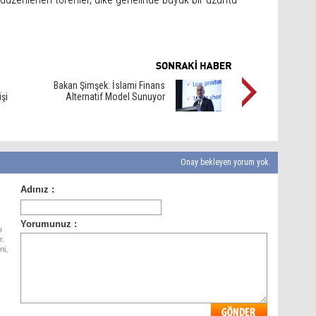
Bakan Şimşek: İslami Finans
şi
Alternatif Model Sunuyor
Onay bekleyen yorum yok.
ı
r.
ni,