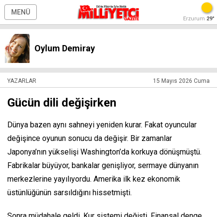
MENÜ
Erzurum
29°
Oylum Demiray
YAZARLAR
15 Mayıs 2026 Cuma
Gücün dili değişirken
Dünya bazen aynı sahneyi yeniden kurar. Fakat oyuncular
değişince oyunun sonucu da değişir. Bir zamanlar
Japonya’nın yükselişi Washington’da korkuya dönüşmüştü.
Fabrikalar büyüyor, bankalar genişliyor, sermaye dünyanın
merkezlerine yayılıyordu. Amerika ilk kez ekonomik
üstünlüğünün sarsıldığını hissetmişti.
Sonra müdahale geldi. Kur sistemi değişti. Finansal denge