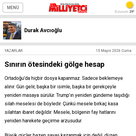
MENÜ
Erzurum
29°
Durak Avcıoğlu
YAZARLAR
15 Mayıs 2026 Cuma
Sınırın ötesindeki gölge hesap
Ortadoğu’da hiçbir dosya kapanmaz. Sadece beklemeye
alınır. Gün gelir, başka bir isimle, başka bir gerekçeyle
yeniden masaya sürülür. Trump’ın yeniden gündeme taşıdığı
silah meselesi de böyledir. Çünkü mesele birkaç kasa
silahtan ibaret değildir. Mesele, bölgenin fay hatlarını
yeniden harekete geçirme arzusudur.
Büyük güçler bazen savaş kazanmak için değil, düzen