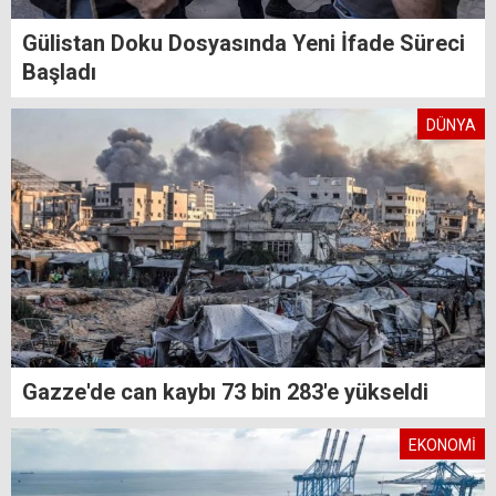
Gülistan Doku Dosyasında Yeni İfade Süreci
Başladı
DÜNYA
Gazze'de can kaybı 73 bin 283'e yükseldi
EKONOMİ