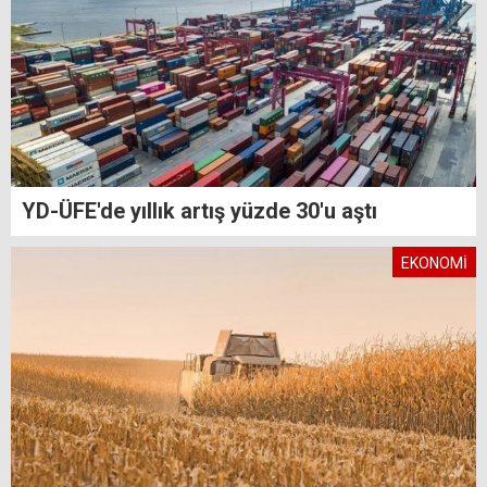
YD-ÜFE'de yıllık artış yüzde 30'u aştı
EKONOMİ