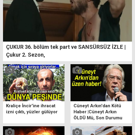
ÇUKUR 36. bölüm tek part ve SANSÜRSÜZ İZLE |
Çukur 2. Sezon,
Kraliçe İncir'ine ihracat
Cüneyt Arkın'dan Kötü
izni çıktı, yüzler gülüyor
Haber |Cüneyt Arkın
ÖLDÜ Mü, Son Durumu
ne? Cüneyt Arkın Kimdir?