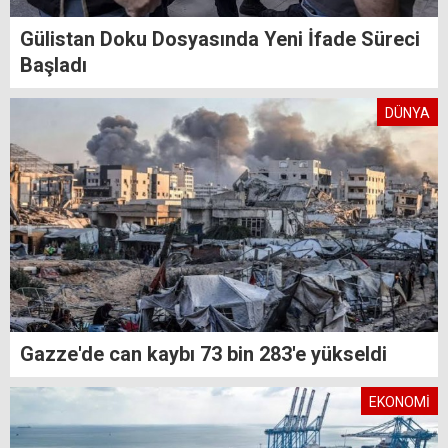
Gülistan Doku Dosyasında Yeni İfade Süreci
Başladı
DÜNYA
Gazze'de can kaybı 73 bin 283'e yükseldi
EKONOMİ