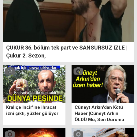
ÇUKUR 36. bölüm tek part ve SANSÜRSÜZ İZLE |
Çukur 2. Sezon,
Kraliçe İncir'ine ihracat
Cüneyt Arkın'dan Kötü
izni çıktı, yüzler gülüyor
Haber |Cüneyt Arkın
ÖLDÜ Mü, Son Durumu
ne? Cüneyt Arkın Kimdir?