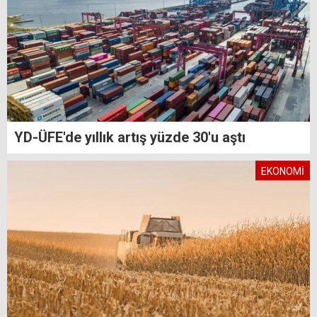
YD-ÜFE'de yıllık artış yüzde 30'u aştı
EKONOMİ